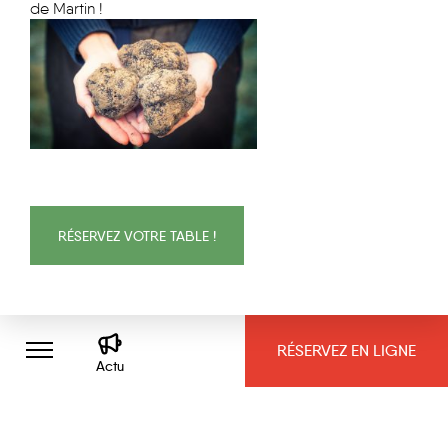
de Martin !
RÉSERVEZ VOTRE TABLE !
De la cueillette à l'assiette
RÉSERVEZ EN LIGNE
Actu