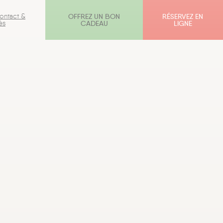
ontact &
OFFREZ UN BON
RÉSERVEZ EN
ès
CADEAU
LIGNE