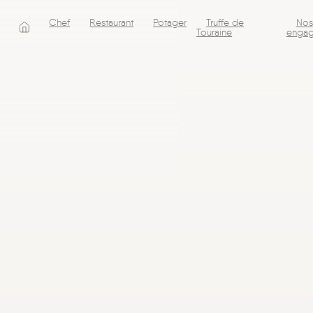
Aller
Chef
Restaurant
Potager
Truffe de
Nos
directement
Touraine
engag
au
contenu