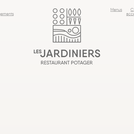
Menus
C
ements
acc